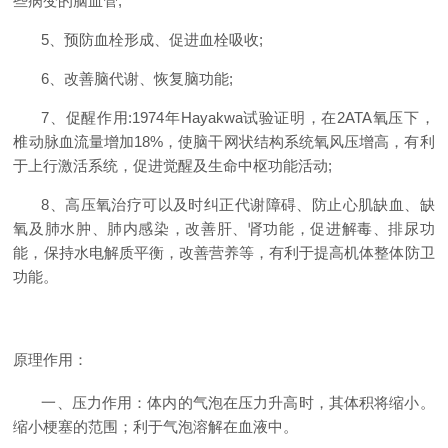
些病变的脑血管
;
5
、预防
血栓
形成、促进
血栓
吸收
;
6
、改善脑代谢、恢复脑功能
;
7
、促醒作用
:1974
年
Hayakwa
试验证明，在
2ATA
氧压下，
椎动脉血流量增加
18%
，使
脑干网状结构
系统氧风压增高，有利
于上行激活系统，促进觉醒及生命中枢功能活动
;
8
、
高压氧治疗
可以及时纠正
代谢障碍
、防止
心肌缺血
、
缺
氧
及
肺水肿
、肺内感染，改善
肝
、
肾
功能，促进
解毒
、排尿功
能，保持
水电解质
平衡，改善营养等，有利于提高机体整体防卫
功能。
原理作用：
一、压力作用：体内的
气泡
在压力升高时，其体积将缩小。
缩小梗塞的范围；利于气泡溶解在血液中。