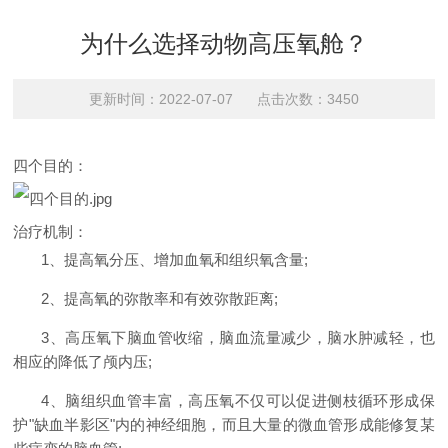
为什么选择动物高压氧舱？
更新时间：2022-07-07 点击次数：3450
四个目的：
治疗机制：
1
、提高
氧分压
、增加血氧和组织氧含量
;
2
、提高氧的弥散率和有效弥散距离
;
3
、高压氧下
脑血管
收缩，
脑血
流量减少，
脑水肿
减轻，也
相应的降低了
颅内压
;
4
、脑组织血管丰富，高压氧不仅可以促进侧枝循环形成保
护
"
缺血半影区
"
内的神经细胞，而且大量的微血管形成能修复某