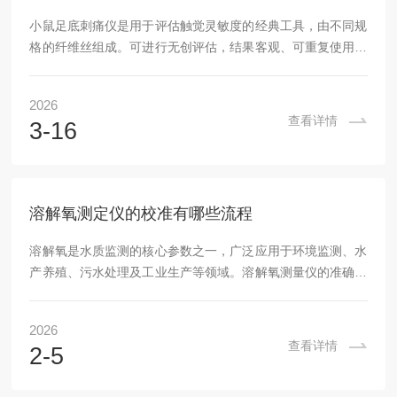
小鼠足底刺痛仪是用于评估触觉灵敏度的经典工具，由不同规
格的纤维丝组成。可进行无创评估，结果客观、可重复使用。
一般应用于诊断神经压迫综合症、周围神经的病变、热损伤和
术后神经修复等方面。一、设备组成与工作原理1.核心部件解
2026
析：-不锈钢探针(直径0.5mm，尖端曲率半径0.1mm)负责精
查看详情
3-16
确施力-高精度压力传感器(分辨率0.01g)实时监测接触力值-电
动升降平台(速度可调范围0.1-10mm/s)实现匀速施压-红外光
电传感器阵列捕捉动物缩爪反射动作二、标准化操作流程1.实
验前准备阶段...
溶解氧测定仪的校准有哪些流程
溶解氧是水质监测的核心参数之一，广泛应用于环境监测、水
产养殖、污水处理及工业生产等领域。溶解氧测量仪的准确性
直接影响水质评估与工艺控制，而校准作为保障测量精度的关
键环节，需严格遵循标准化流程。以下从校准原理、操作步
2026
骤、常见问题及维护要点等方面展开系统阐述。一、校准原理
查看详情
2-5
与基础理论1.传感器工作机制-电化学型传感器：通过透氧膜将
水中氧气扩散至阴极表面发生还原反应，产生与氧浓度成正比