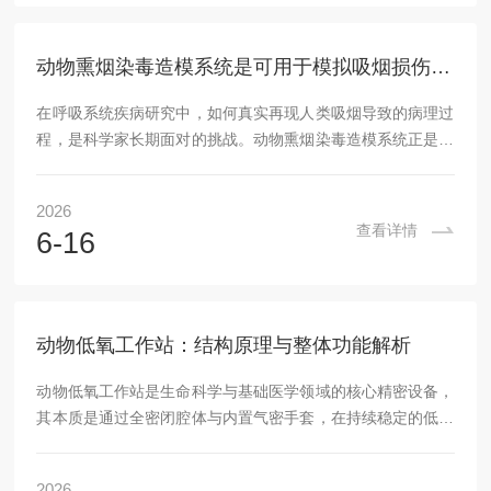
氧循环频率并影响氧浓度的整体稳定性。其二，工作站内的实
际工况是外因。动物自身的耗氧活动会改变舱内气体构...
动物熏烟染毒造模系统是可用于模拟吸烟损伤的科研工具
在呼吸系统疾病研究中，如何真实再现人类吸烟导致的病理过
程，是科学家长期面对的挑战。动物熏烟染毒造模系统正是为
此设计的实验装置，它通过可控方式让实验动物暴露于烟雾环
境，从而模拟吸烟相关疾病的形成过程。这一系统的运作原理
2026
与优势，值得科研工作者深入了解。动物熏烟染毒造模系统的
查看详情
6-16
核心功能是生成稳定浓度的烟雾，并将其均匀输送至动物暴露
区域。系统通常由烟雾发生器、混合腔、暴露舱和废气处理单
元四部分组成。烟雾发生器负责燃烧烟草或产生标准烟雾。通
过调节燃烧速率、空气流量等参数，可控制烟雾浓度与...
动物低氧工作站：结构原理与整体功能解析
动物低氧工作站是生命科学与基础医学领域的核心精密设备，
其本质是通过全密闭腔体与内置气密手套，在持续稳定的低氧
环境（0.1%~25%O₂可调）下实现动物实验操作，突破了传统
低氧箱开箱即破坏环境的固有局限。结构上由三大核心模块构
2026