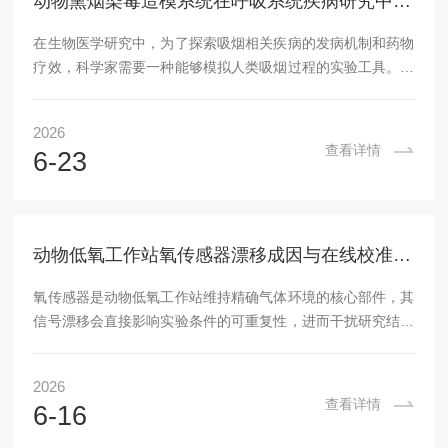
动物熏烟染毒造模系统在呼吸系统疾病研究中的作用
在生物医学研究中，为了探索吸烟相关疾病的发病机制和药物
疗效，科学家需要一种能够模拟人类吸烟过程的实验工具。动
物熏烟染毒造模系统正是为此设计的实验装置，它通过可控方
式使实验动物暴露于特定浓度的烟雾环境中，从而构建与人类
2026
吸烟相关的疾病模型。这套系统通常由烟雾发生器、暴露腔
查看详情
6-23
室、气体监测模块和废气处理装置组成。烟雾发生器负责燃烧
烟草或产生特定成分的烟雾，暴露腔室容纳实验动物并维持稳
定的烟雾浓度，气体监测模块实时检测氧气、二氧化碳和烟雾
颗粒物浓度，废气处理装置则确保实验环境的安全。通过...
动物低氧工作站氧传感器漂移成因与在线校准策略
氧传感器是动物低氧工作站维持精确气体环境的核心部件，其
信号漂移会直接影响实验条件的可重复性，进而干扰研究结论
的可靠性。深入分析漂移成因并建立规范的在线校准策略，是
保障设备稳定运行和实验数据有效的关键。一、漂移的主要成
2026
因分析传感器漂移的成因可归结为两类。其一，传感器本身的
查看详情
6-16
响应特性是内在因素。研究证实，氧传感器在浓度上升与下降
两个方向上的响应时间存在显著差异，这种不对称性会限制低