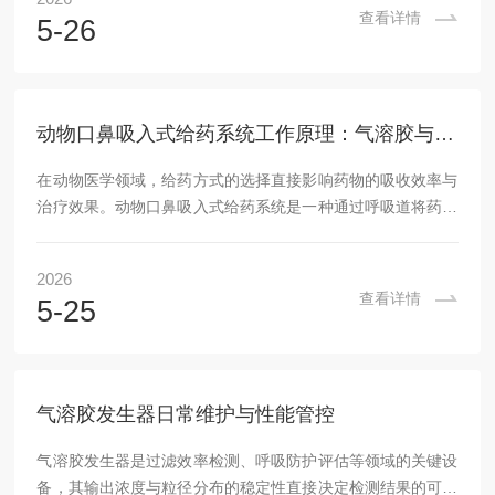
成。其一为密闭工作腔体，采用高透亚克力或不锈钢材质，内
查看详情
5-26
置气密操作手套，研究者无需开箱即可完成喂食、给药、注
射、采样等全部操作，氧气浓度波动控制在±0.1%以内。其二
为气体控制系统，通过电化学氧气传感器（0~25%vol，可选
配0.1~99.0...
动物口鼻吸入式给药系统工作原理：气溶胶与呼吸道的协同作用
在动物医学领域，给药方式的选择直接影响药物的吸收效率与
治疗效果。动物口鼻吸入式给药系统是一种通过呼吸道将药物
递送至动物体内的技术路径，其设计借鉴了人类吸入给药的基
本原理，但针对动物的解剖结构与呼吸生理特点进行了专门调
2026
整。本文将从工作原理与实用优势两个层面，对该系统进行科
查看详情
5-25
普性解析。动物口鼻吸入式给药系统的核心机制在于将液态或
固态药物转化为可吸入的气溶胶颗粒，并借助动物的自主呼吸
将其带入呼吸道。这一过程涉及三个关键环节：雾化或干粉化
是较前步。液体药物通过雾化器被分解为直径在1至5...
气溶胶发生器日常维护与性能管控
气溶胶发生器是过滤效率检测、呼吸防护评估等领域的关键设
备，其输出浓度与粒径分布的稳定性直接决定检测结果的可靠