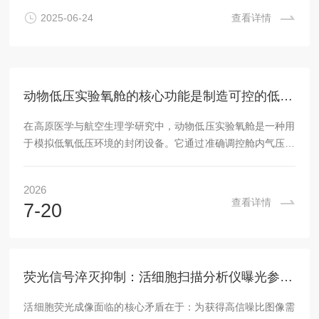
温度过高或过低对动物的能量代谢产生影响。一般来说，室温
2025-06-24
查看详情
应控制在动物适宜的生存温度范围内，如大鼠、小鼠等小型啮
齿类动物的适宜温度为20-25℃。-湿度：控制环境的湿度在合
适范围内，湿...
动物低压实验氧舱的核心功能是制造可控的低压环境
在高原医学与航空生理学研究中，动物低压实验氧舱是一种用
于模拟低氧低压环境的封闭设备。它通过准确调控舱内气压与
氧气浓度，帮助科研人员观察生物体在特定条件下的生理反
应。本文将解析其基本工作原理，并梳理其在科研中的实用优
2026
势。动物低压实验氧舱的核心功能是制造可控的低压环境。其
查看详情
7-20
工作流程可概括为三个环节：抽气减压、气体混合与参数监
控。通常，舱体采用高强度金属或复合材料制成，具备良好的
气密性。通过连接真空泵系统，舱内空气被逐步抽出，使气压
降至目标值——例如模拟海拔5000米时，气压约为海平...
荧光信号淬灭抑制：活细胞扫描分析仪曝光参数优化策略
活细胞荧光成像面临的核心矛盾在于：为获得高信噪比图像需