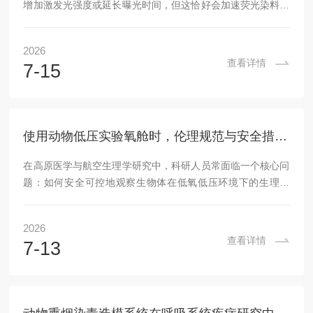
增加激发光强度或延长曝光时间，但这恰好会加速荧光染料的
淬灭（光漂白）并诱发光毒性，损害细胞生理状态。因此，曝
光参数优化的本质是在“图像质量”与“细胞活性保持”之间寻求
2026
动态平衡。一、淬灭的主要成因荧光淬灭分为内源性和外源性
查看详情
7-15
因素。内源性因素与荧光分子自身的能级跃迁失活有关；外源
性因素则主要来源于激发光照射。高功率激光或过长的单帧曝
光时间会促使荧光分子反复进入激发态，增加其与氧分子反应
生成活性氧物种的概率，从而导致不可逆的共价键...
使用动物低压实验氧舱时，伦理规范与安全措施需要得到重视
在高原医学与航空生理学研究中，科研人员常面临一个核心问
题：如何安全可控地观察生物体在低氧低压环境下的生理变
化?动物低压实验氧舱正是为解决这一需求而设计的专业设
备。它是一种能够准确调节内部气压与氧气浓度的密闭容器，
2026
通过模拟不同海拔高度的大气环境，为动物实验提供标准化的
查看详情
7-13
低压低氧条件。这套设备的基本原理并不复杂。舱体采用高强
度材料制造，配备真空泵系统以降低内部气压，同时通过气体
混合装置控制氧气比例。研究人员可以根据实验需求，设定从
海平面到数千米高空的不同压力参数。舱内通常设有观察窗...