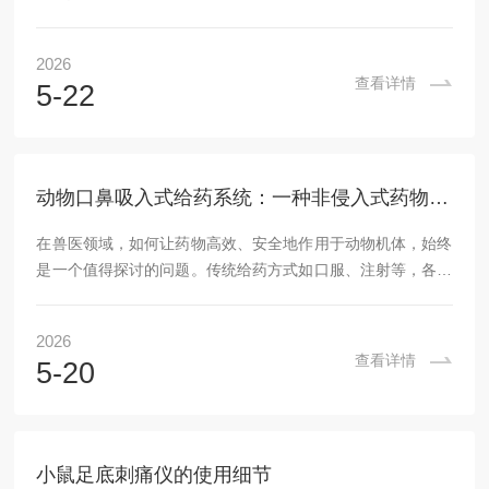
性。规范维护与严格性能管控，是保障数据准确的根本。日常
维护须落实"三清两检"。每次使用后须清发生器腔体残留、清
2026
喷嘴积碳、清管路沉积物，防止交叉污染与堵塞。检查压缩气
查看详情
5-22
源压力是否稳定在额定范围，检查密封圈与接头有无老化泄
漏。发生器管路须定期用溶剂冲洗，喷嘴为最易损耗部件，出
现喷雾偏斜或流量异常时须立即更换。储液罐使用后须倒空残
留液并干燥存放，避免微生物滋生。性能管控核心在三...
动物口鼻吸入式给药系统：一种非侵入式药物递送方式
在兽医领域，如何让药物高效、安全地作用于动物机体，始终
是一个值得探讨的问题。传统给药方式如口服、注射等，各有
其适用场景，但也存在一些局限性。例如，口服药物可能因胃
肠道消化酶破坏而失效，注射则可能引起动物应激反应。近年
2026
来，一种名为动物口鼻吸入式给药系统的技术逐渐进入研究者
查看详情
5-20
和临床工作者的视野，为动物给药提供了新的思路。所谓动物
口鼻吸入式给药系统，是指通过动物鼻腔或口腔吸入的方式，
将药物以气溶胶、干粉或雾化液滴等形式递送至呼吸道或肺
部，进而实现局部或全身治疗作用的技术。这一系统的核...
小鼠足底刺痛仪的使用细节