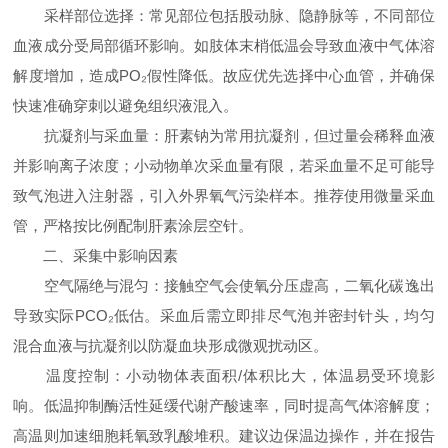
采样部位选择：常见部位包括股动脉、隐静脉等，不同部位
血液成分受局部循环影响。如肢体末梢低温会导致血液中气体溶
解度增加，造成PO₂假性降低。故应优先选择中心血管，并确保
快速准确穿刺以避免组织液混入。
抗凝剂与采血量：肝素钠为常用抗凝剂，但过量会稀释血液
并影响离子浓度；小动物单次采血量有限，若采血量不足可能导
致气泡进入注射器，引入外界氧气污染样本。推荐使用微量采血
管，严格按比例配制肝素涂层空针。
二、采集中影响因素​
空气隔绝与混匀：接触空气会使氧分压虚高，二氧化碳逸出
导致实际PCO₂低估。采血后需立即排尽气泡并密封针头，均匀
混合血液与抗凝剂以防凝血块形成微观扰动区。
温度控制：小动物体表面积/体积比大，体温易受环境影
响。低温抑制酶活性延缓代谢产酸速率，同时提高气体溶解度；
高温则加速细胞耗氧致乳酸堆积。建议边保温边操作，并在报告