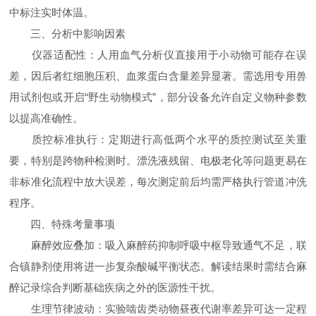
中标注实时体温。
三、分析中影响因素​
仪器适配性：人用血气分析仪直接用于小动物可能存在误
差，因后者红细胞压积、血浆蛋白含量差异显著。需选用专用兽
用试剂包或开启“野生动物模式”，部分设备允许自定义物种参数
以提高准确性。
质控标准执行：定期进行高低两个水平的质控测试至关重
要，特别是跨物种检测时。漂洗液残留、电极老化等问题更易在
非标准化流程中放大误差，每次测定前后均需严格执行管道冲洗
程序。
四、特殊考量事项​
麻醉效应叠加：吸入麻醉药抑制呼吸中枢导致通气不足，联
合镇静剂使用将进一步复杂酸碱平衡状态。解读结果时需结合麻
醉记录综合判断基础疾病之外的医源性干扰。
生理节律波动：实验啮齿类动物昼夜代谢率差异可达一定程