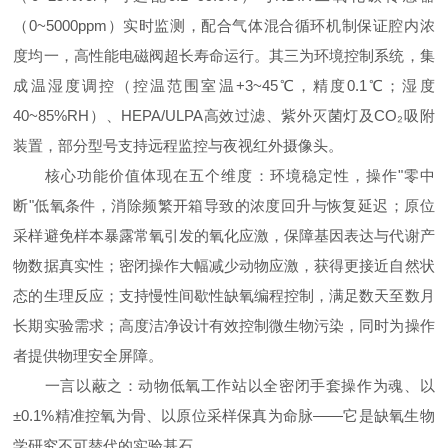
（0~5000ppm）实时监测，配合气体混合循环机制保证腔内浓
度均一，高性能电磁阀超长寿命运行。其三为环境控制系统，集
成温湿度调控（控温范围室温+3~45℃，精度0.1℃；湿度
40~85%RH）、HEPA/ULPA高效过滤、紫外灭菌灯及CO₂吸附
装置，部分型号支持远程监控与夜视红外摄像头。
核心功能价值体现在五个维度：环境稳定性，操作"零中
断"低氧条件，消除频繁开箱导致的浓度回升与恢复延迟；原位
采样避免样本暴露常氧引发的氧化应激，保障基因表达与代谢产
物数据真实性；密闭操作大幅减少动物应激，获得更接近自然状
态的生理反应；支持慢性间歇性缺氧编程控制，满足数天至数月
长期实验需求；高度洁净设计有效控制微生物污染，同时为操作
者提供物理安全屏障。
一言以蔽之：动物低氧工作站以全密闭手套操作为魂、以
±0.1%精准控氧为骨、以原位采样保真为命脉——它是缺氧生物
学研究不可替代的实验基石。