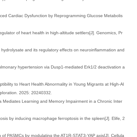
duced Cardiac Dysfunction by Reprogramming Glucose Metabolis
lator of heart health in high-altitude settlers[J]. Genomics, Pr
n hydrolysate and its regulatory effects on neuroinflammation and
d pulmonary hypertension via Dusp1-mediated Erk1/2 deactivation a
ptibility to Heart Health Abnormality in Young Migrants at High‐Al
xploration. 2025: 20240332.
ia Mediates Learning and Memory Impairment in a Chronic Inter
osis by inducing macrophage ferroptosis in the spleen[J]. Elife, 2
on of PASMCs by modulating the AT1R-STAT3-YAP axis[J]. Cellula