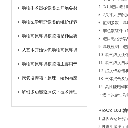
4. 采用进口透
动物手术器械设备是开展各类动物手术的重要工具
5. 7英寸大屏
动物医学研究设备的维护保养需要从多个方面入手
6. 监测参数：
7. 非色散红外（
动物高原环境模拟箱是种重要的实验室设备
8. 进口电化学
9. 温度检测：
从基本开始认识动物高原环境模拟箱
10. 氧气浓度
11. 氧气浓度
动物高原环境模拟箱主要用于动物学研究和医学研究等方面
12. 湿度传
厌氧培养箱：原理、结构与应用解析
13. 气体混合
14. 高性能电
解锁多功能监测仪：技术原理与多样化应用
可进行以急性高
ProOx-10
1.基因表达研
2.肿瘤生物学