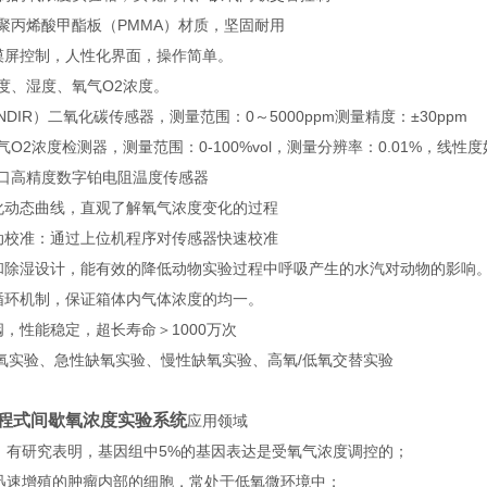
明聚丙烯酸甲酯板（PMMA）材质，坚固耐用
触摸屏控制，人性化界面，操作简单。
温度、湿度、氧气O2浓度。
NDIR）二氧化碳传感器，测量范围：0～5000ppm测量精度：±30ppm
氧气O2浓度检测器，测量范围：0-100%vol，测量分辨率：0.01%，
进口高精度数字铂电阻温度传感器
变化动态曲线，直观了解氧气浓度变化的过程
自动校准：通过上位机程序对传感器快速校准
感器和除湿设计，能有效的降低动物实验过程中呼吸产生的水汽对动物的影响
及循环机制，保证箱体内气体浓度的均一。
磁阀，性能稳定，超长寿命＞1000万次
氧实验、急性缺氧实验、慢性缺氧实验、高氧/低氧交替实验
0 编程式间歇氧浓度实验系统
应用领域
究：有研究表明，基因组中5%的基因表达是受氧气浓度调控的；
：迅速增殖的肿瘤内部的细胞，常处于低氧微环境中；