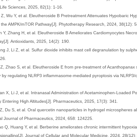
Life Sciences, 2025, 82(1): 1-16.
n Z, Wu Y, et al. Eleutheroside B Pretreatment Attenuates Hypobaric H
a the AMPK/mTOR Pathway[J]. Phytotherapy Research, 2024, 38(12): 
 Y, Zhang H, et al. Eleutheroside B Ameliorates Cardiomyocytes Necrop
y[J]. Antioxidants, 2025, 14(2): 190.
g J, Li Z, et al. Sulfur dioxide inhibits mast cell degranulation by sulp
26.
 Z, Zhao S, et al. Eleutheroside E from pre-treatment of Acanthopanax 
ry by regulating NLRP3 inflammasome-mediated pyroptosis via NLRP3/
n X, Li J, et al. Intranasal Administration of Acetaminophen-Loaded Pol
y Entering High Altitudes[J]. Pharmaceutics, 2025, 17(3): 341.
Z, Du S, et al. Oral quercetin nanoparticles in hydrogel microspheres al
onal Journal of Pharmaceutics, 2024, 658: 124225.
o Q, Huang Y, et al. Berberine ameliorates chronic intermittent hypoxi
 signalling[J]. Journal of Cellular and Molecular Medicine, 2024, 28(12)