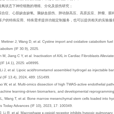
：低氧状态下神经细胞的增殖、分化及损伤研究；
停综合症、心肌缺血缺氧、脑缺血损伤、肺动脉高压、高原反应、肿瘤、眼
客户的特殊应用、特殊需求提供功能定制服务，也可以提供相关的实验服
, Mettner J, Wang D, et al. Cystine import and oxidative catabolism fuel
tabolism (IF 30.9), 2025.
 M, Jiang C Y, et al. Inactivation of AXL in Cardiac Fibroblasts Allevia
(IF 14.1), 2025: e08995.
 Li J, et al. Lipoic acid/trometamol assembled hydrogel as injectable b
l (IF 13.4), 2024, 489: 151499.
Qiao W, et al. Multi-omics dissection of high TWAS-active endothelial pat
achine learning-driven biomarkers, and developmental reprogramming[J]
 L, Wang T, et al. Bone marrow mesenchymal stem cells loaded into hyd
als Today Advances (IF 10), 2023, 17: 100349.
J, Li R, et al. Macrophage κ-opioid receptor inhibits hypoxic pulmonar