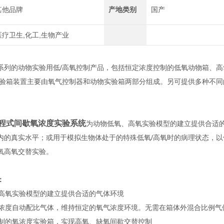
其他品牌
产地类别
国产
医疗卫生,化工,生物产业
系列的动物实验用低/高氧控制产品，包括恒定浓度控制的低氧动物箱、
实验箱装置主要由氧气控制器和动物实验箱两部分组成。另可提供多种不同的
0 编程式间歇氧浓度实验系统
为动物低氧、高氧实验模型的建立提供合适
内的真实水平；或用于模拟生物体处于的特殊低氧/高氧时的病理状态，
氧高氧交替实验。
：
、高氧实验模型的建立提供合适的气体环境
气体浓度自动配比气体，维持恒定的氧气浓度环境。无需在箱体外混合比例
程控制的氧浓度实验箱，实现高氧、缺氧间歇交替控制