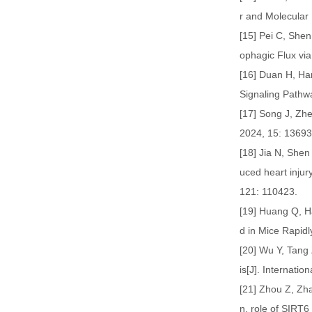
r and Molecular 
[15] Pei C, She
ophagic Flux vi
[16] Duan H, Han
Signaling Pathwa
[17] Song J, Zhen
2024, 15: 13693
[18] Jia N, Shen
uced heart inju
121: 110423.
[19] Huang Q, Ha
d in Mice Rapidl
[20] Wu Y, Tang 
is[J]. Internati
[21] Zhou Z, Zha
n, role of SIRT6