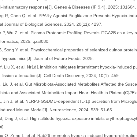
i-inflammatory response[J]. Genes & Diseases (IF 9.4), 2025: 101604.
ng R, Chen Q, et al. PPARγ Agonist Pioglitazone Prevents Hypoxia-in
nal Journal of Biological Sciences, 2024, 20(11): 4297.
 P, Wu Z, et al. Plasma Proteomic Profiling Reveals ITGA2B as a key regu
formatics, 2025: qzaf030.
S, Song Y, et al. Physicochemical properties of selenized quinoa protei
n hypoxic mice[J]. Journal of Future Foods, 2025.
Y, Liu X, et al. Nr1d1 inhibition mitigates intermittent hypoxia-induce
 fission attenuation[J]. Cell Death Discovery, 2024, 10(1): 459.
Z, Liu J, et al. Gut Microbiota‐Associated Metabolites Affected the Susce
obiota and Associated Metabolites Impart Heart Health in Plateau[C]//E
 Z, Jin J, et al. NLRP3-GSDMD-dependent IL-1β Secretion from Microgl
-induced Mouse Model[J]. Neuroscience, 2024, 539: 51-65.
M, Ding J, et al. High-altitude hypoxia exposure inhibits erythrophagocyt
96.
ng Q, Zeng L, et al. Rab26 promotes hypoxia-induced hyperproliferati