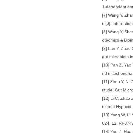
1-dependent ant
[7] Wang Y, Zha
m[J]. Internatio
[8] Wang Y, Shen
oteomics & Bioin
[9] Lan Y, Zhao 
gut microbiota i
[10] Pan Z, Yao 
nd mitochondrial
[11] Zhou Y, Ni 
titude: Gut Micr
[12] Li C, Zhao
mittent Hypoxia
[13] Yang W, Li 
024, 12: RP874
[14] You Z, Hua