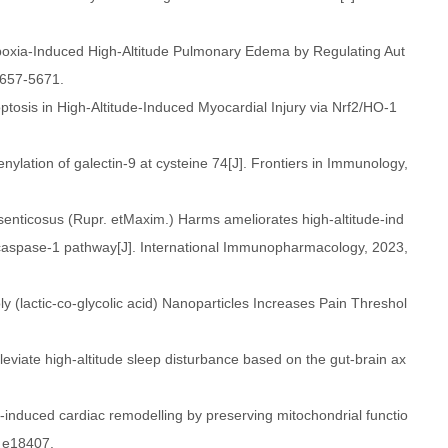
ypoxia‐Induced High‐Altitude Pulmonary Edema by Regulating Aut
5657-5671.
tosis in High-Altitude-Induced Myocardial Injury via Nrf2/HO-1
henylation of galectin-9 at cysteine 74[J]. Frontiers in Immunology,
senticosus (Rupr. etMaxim.) Harms ameliorates high-altitude-ind
caspase-1 pathway[J]. International Immunopharmacology, 2023,
y (lactic-co-glycolic acid) Nanoparticles Increases Pain Threshol
leviate high-altitude sleep disturbance based on the gut-brain ax
a‐induced cardiac remodelling by preserving mitochondrial functio
: e18407.