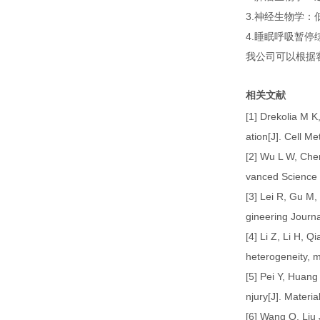
3.神经生物学
4.睡眠呼吸暂
我公司可以根据
相关文献
[1] Drekolia M K
ation[J]. Cell Me
[2] Wu L W, Chen
vanced Science 
[3] Lei R, Gu M,
gineering Journa
[4] Li Z, Li H, 
heterogeneity, m
[5] Pei Y, Huang
njury[J]. Materi
[6] Wang Q, Liu 