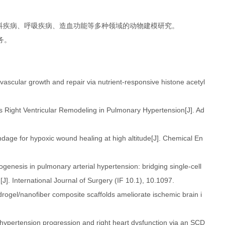
科疾病、呼吸疾病、造血功能等多种领域的动物建模研究。
务。
 vascular growth and repair via nutrient-responsive histone acetyl
tes Right Ventricular Remodeling in Pulmonary Hypertension[J]. Ad
andage for hypoxic wound healing at high altitude[J]. Chemical En
hogenesis in pulmonary arterial hypertension: bridging single-cell
. International Journal of Surgery (IF 10.1), 10.1097.
rogel/nanofiber composite scaffolds ameliorate ischemic brain i
y hypertension progression and right heart dysfunction via an SCD