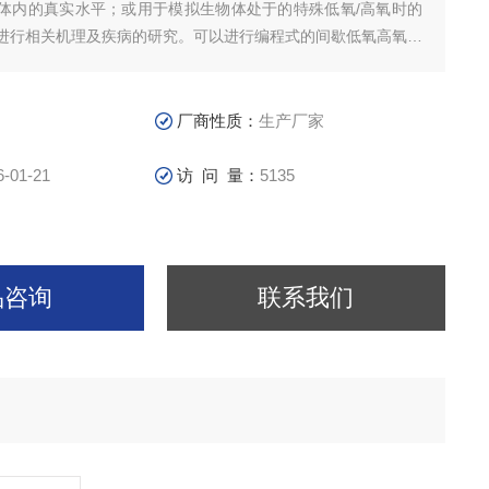
体内的真实水平；或用于模拟生物体处于的特殊低氧/高氧时的
进行相关机理及疾病的研究。可以进行编程式的间歇低氧高氧浓
氧高氧交替实验。系统可以同步监测动物的呼吸状态。
厂商性质：
生产厂家
6-01-21
访 问 量：
5135
品咨询
联系我们