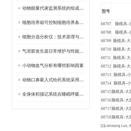
动物能量代谢监测系统的组成及应用
型号
细胞培养箱可控制细胞培养条件，确保培养物的稳定性
68707
脑模具-小
68708
脑模具-小
细胞分选分析仪：技术原理与应用探索
68709
脑模具-大鼠
68710
脑模具-大鼠
气溶胶发生器日常维护与性能管控
68711
脑模具-大鼠
小动物血气分析有哪些影响因素
68712
脑模具-大鼠
68713
脑模具-小鼠
动物口鼻吸入式给药系统采用了射流式雾化器
68714
脑模具-小鼠
68715
脑模具-大鼠/
全身体积描记系统在睡眠呼吸暂停（OSA）方面的应用
68716
脑模具-大鼠/
68717
脑模具-大鼠/
68718
脑模具-大鼠/
[1]Lianxiang Luo, 