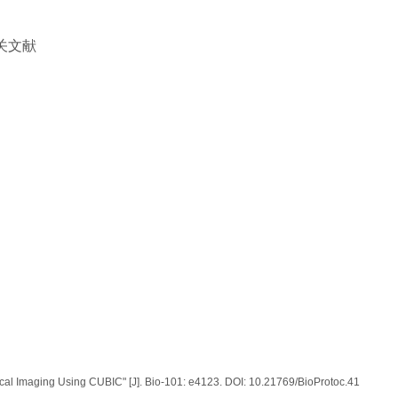
关文献
ical Imaging Using CUBIC" [J]. Bio-101: e4123. DOI: 10.21769/BioProtoc.41