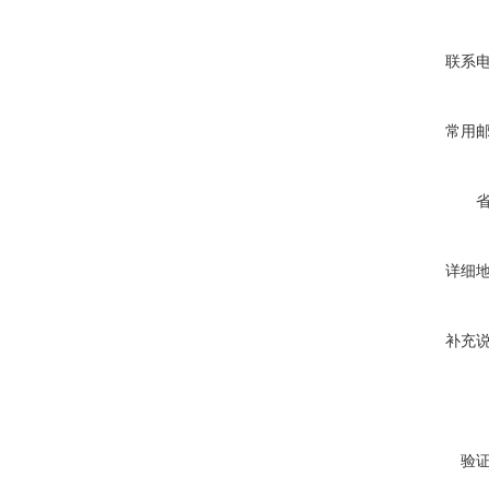
联系
常用
详细
补充
验