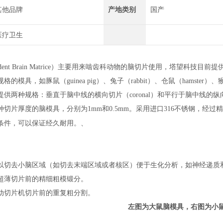
其他品牌
产地类别
国产
医疗卫生
dent Brain Matrice）主要用来啮齿科动物的脑切片使用，塔望科技目前提
规格的模具，如
豚鼠（
guinea pig）、兔子（rabbit）、仓鼠（hamster
提供两种规格：
垂直于脑中线的横向切片（
coronal）和平行于脑中线的纵向切
种切片厚度的脑模具，分别为
1mm和0.5mm。采用进口316不锈钢，
、
条件，可以保证经久耐用。
以切去小脑区域（如切去末端区域或者核区）便于生化分析，如神经递质
超薄切片前的精细粗模锻分。
动切片机切片前的重复粗分割。
左图为大鼠脑模具，右图为小