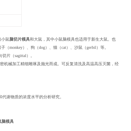
供小鼠
脑切片模具
和大鼠
，其中小鼠脑模具也适用于新生大鼠。也
）、猴子（monkey）、狗（dog）、猫（cat）、
沙鼠（
gerbil）等。
片（sagittal）。
经过精密机械加工精细雕琢及抛光而成。可反复清洗及高温高压灭菌，经
和代谢物质的浓度水平的分析研究。
鼠脑模具