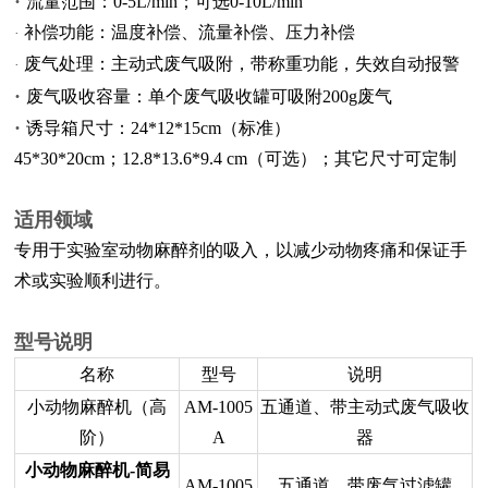
·
流量范围：0-5L/min；可选0-10L/min
补偿功能：温度补偿、流量补偿、压力补偿
·
废气处理：主动式废气吸附，带称重功能，失效自动报警
·
·
废气吸收容量：单个废气吸收罐可吸附200g废气
·
诱导箱尺寸：24*12*15cm（标准）
45*30*20cm；12.8*13.6*9.4 cm（可选）；其它尺寸可定制
适用领域
专用于实验室动物麻醉剂的吸入，以减少动物疼痛和保证手
术或实验顺利进行。
型号说明
名称
型号
说明
小动物麻醉机（高
AM-1005
五通道、带主动式废气吸收
阶）
A
器
小动物麻醉机-简易
AM-1005
五通道、带废气过滤罐