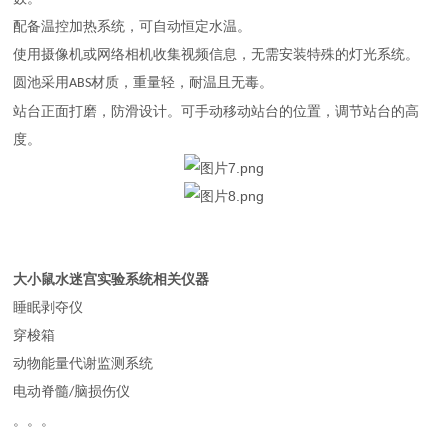
配备温控加热系统
，
可自动恒定水温
。
使用
摄像机或网络相机
收集视频信息，无需安装特殊的灯光系统。
圆池采用
材质
，
重量轻
，
耐温且无毒
。
ABS
站台正面打磨，防滑设计。可手动移动站台的位置，调节站台的高
度。
大小鼠水迷宫实验系统
相关仪器
睡眠剥夺仪
穿梭箱
动物能量代谢监测系统
电动脊髓
脑损伤仪
/
。。。