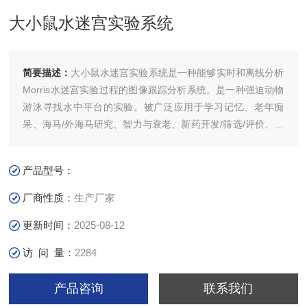
大小鼠水迷宫实验系统
简要描述：
大小鼠水迷宫实验系统是一种能够实时和离线分析
Morris水迷宫实验过程的图像跟踪分析系统。是一种强迫动物
游泳寻找水中平台的实验。被广泛应用于学习记忆、老年痴
呆、海马/外海马研究、智力与衰老、新药开发/筛选/评价、药
理学、毒理学、预防医学、神经生物学、动物心理学及行为生
物学等多个学科的科学研究和计算机辅助教学等领域，在世界
产品型号：
上已经得到广泛地认可，是医学院校开展行为学研究尤其是学
习与记忆研究的经典实验
厂商性质：
生产厂家
更新时间：
2025-08-12
访 问 量：
2284
产品咨询
联系我们