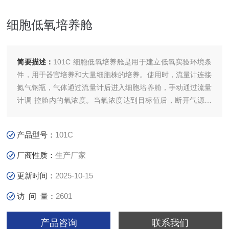
细胞低氧培养舱
简要描述：
101C 细胞低氧培养舱是用于建立低氧实验环境条
件，用于器官培养和大量细胞株的培养。使用时，流量计连接
氮气钢瓶，气体通过流量计后进入细胞培养舱，手动通过流量
计调 控舱内的氧浓度。当氧浓度达到目标值后，断开气源，
将舱体直接放在细胞培养箱内。舱体可长时间维持低氧环境。
验舱也可连接氧气进行高氧实验，连接其它气体或 PM2.5 进
产品型号：
101C
行相关的细胞染毒 暴露实验
厂商性质：
生产厂家
更新时间：
2025-10-15
访 问 量：
2601
产品咨询
联系我们