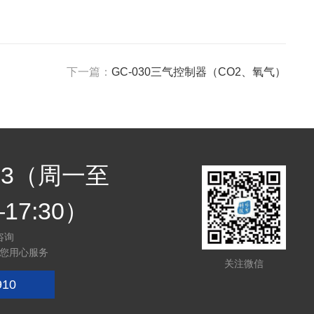
下一篇：
GC-030三气控制器（CO2、氧气）
7683（周一至
17:30）
咨询
您用心服务
关注微信
910