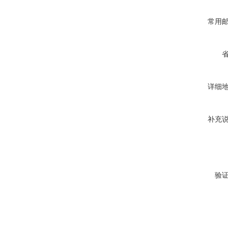
常用
详细
补充
验