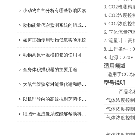
3.
CO2检测精度
小动物血气分析有哪些影响因素
4.
CO2浓度控制
5.
CO2浓度控制
动物能量代谢监测系统的组成及应用
6.
气体流量范围：0
如何正确使用动物低氧实验系统
7.
流量计：高
8.
工作条件：0-
动物高原环境模拟箱的使用可进一步推动相关科学研究的发展
9.
电源：220V
适用领域
全身体积描积器的主要用途
适用于CO2
型号说明
大鼠气管狭窄对能量代谢和呼吸的影响
产品名
以机理导向的高效抗耐药菌多肽化合物设计和发现
气体浓度控制
气体浓度控制
细胞环境成像系统能够帮助科研人员深入了解细胞
气体浓度控制器
气体浓度控制