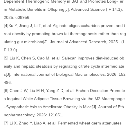
Dependent Thermogenic Memory in BAT and Promotes Long‐Ter
m Metabolic Benefits in Offspring[J]. Advanced Science (IF 14.1),
2025: e08956.
[4]Xu Y, Jiang J, Li T, et al. Alginate oligosaccharides prevent and t
reat obesity by promoting brown fat thermogenesis rather than reg
ulating gut microbiota[J]. Journal of Advanced Research, 2025.（I
F 13.0)
[5] Liu K, Chen S, Cao M, et al. Salecan improves diet-induced ob
esity and hepatic steatosis by regulating citrate cycle intermediate
s[J]. International Journal of Biological Macromolecules, 2026: 152
496.
[6] Chen J W, Liu M H, Yang Z D, et al. Erchen Decoction Promote
s Inguinal White Adipose Tissue Browning via the M2 Macrophage
–Sympathetic Axis to Ameliorate Obesity in Mice[J]. Journal of Eth
nopharmacology, 2026: 121651.
[7] Li X, Zhao Y, Liao A, et al. Fermented wheat germ attenuates