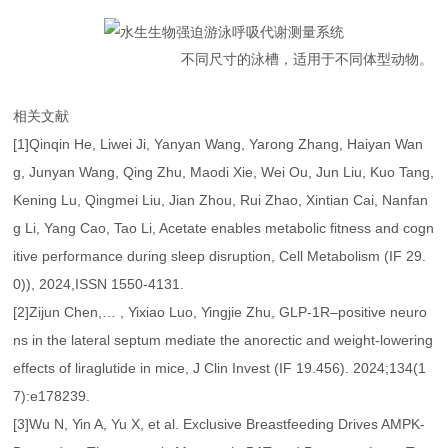
不同尺寸的泳槽，适用于不同体型动物。
相关文献
[1]Qinqin He, Liwei Ji, Yanyan Wang, Yarong Zhang, Haiyan Wan
g, Junyan Wang, Qing Zhu, Maodi Xie, Wei Ou, Jun Liu, Kuo Tang,
Kening Lu, Qingmei Liu, Jian Zhou, Rui Zhao, Xintian Cai, Nanfan
g Li, Yang Cao, Tao Li, Acetate enables metabolic fitness and cogn
itive performance during sleep disruption, Cell Metabolism (IF 29.
0)), 2024,ISSN 1550-4131.
[2]Zijun Chen,… , Yixiao Luo, Yingjie Zhu, GLP-1R–positive neuro
ns in the lateral septum mediate the anorectic and weight-lowering
effects of liraglutide in mice, J Clin Invest (IF 19.456). 2024;134(1
7):e178239.
[3]Wu N, Yin A, Yu X, et al. Exclusive Breastfeeding Drives AMPK‐