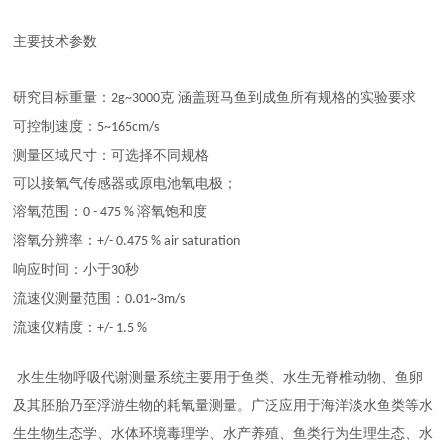
主要技术参数
研究目标重量：
克
涵盖斑马鱼到成鱼所有规格的实验要求
2g~3000
可控制速度：
5~165cm/s
测量区域尺寸：可选择不同规格
可以接氧气传感器或原电池氧电极；
溶氧范围：
溶氧饱和度
0 - 475 %
溶氧分辨率：
+/- 0.475 % air saturation
响应时间：小于
秒
30
流速仪测量范围：
0.01~3m/s
流速仪精度：
+/- 1.5 %
水生
生物
呼吸代谢测量系统
主要用于鱼类、水生无脊椎动物、鱼卵
及其胚胎乃至浮游生物的耗氧量测量。广泛应用于海洋淡水鱼类等水
生生物生态学、水体环境毒理学、水产养殖、鱼类行为生理生态、水