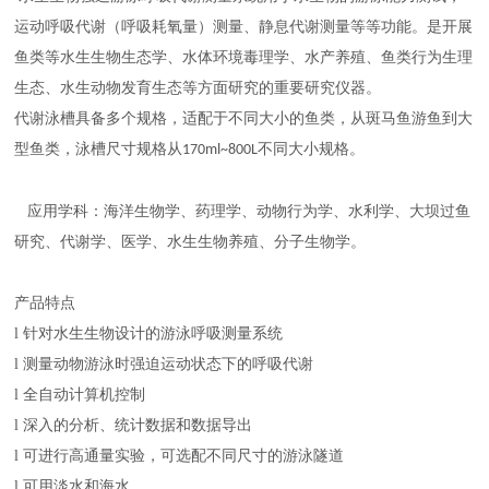
运动呼吸代谢（呼吸耗氧量）测量、静息代谢测量等等功能。是开展
鱼类等水生生物生态学、水体环境毒理学、水产养殖、鱼类行为生理
生态、水生动物发育生态等方面研究的重要研究仪器。
代谢泳槽具备多个规格，适配于不同大小的鱼类，从斑马鱼游鱼到大
型鱼类，泳槽尺寸规格从
不同大小规格。
170ml~800L
应用学科：海洋生物学、药理学、动物行为学、水利学、大坝过鱼
研究、代谢学、医学、水生生物养殖、分子生物学。
产品特点
l
针对水生生物
设计
的游泳呼吸测量系统
l
测量
动物游泳
时
强迫运动
状态下的呼吸代谢
l
全自动计算机
控制
l
深入的分析、统计数据和数据导出
l
可进行高通量实验，可选配不同尺寸的
游泳隧道
l
可用
淡水和海水