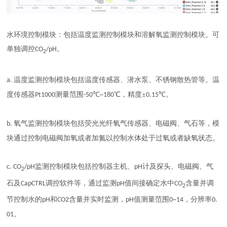
水环境控制模块：包括温度监测控制模块和溶解氧监测控制模块。可
单独调控
。
CO
/pH
2
温度监测控制模块包括温度传感器、潜水泵、不锈钢散热管等。温
a.
度传感器
测量范围
℃
℃，精度±
℃。
Pt1000
-50
~180
0.15
氧气监测控制模块包括荧光光纤氧气传感器、电磁阀、气石等，模
b.
块通过控制电磁阀加氧或者加氮以控制水体处于过氧或者缺氧状态。
监测控制模块包括控制器主机、
计及探头、电磁阀、气
c. CO
/pH
pH
2
石及
调控软件等，通过监测
值间接确定水中
含量并调
CapCTRL
pH
CO
2
节控制水的
和
含量并实时监测，
值测量范围
，分辨率
pH
CO2
pH
0~14
0.
。
01