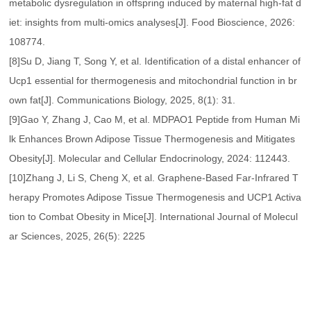
metabolic dysregulation in offspring induced by maternal high-fat d
iet: insights from multi-omics analyses[J]. Food Bioscience, 2026:
108774.
[8]Su D, Jiang T, Song Y, et al. Identification of a distal enhancer of
Ucp1 essential for thermogenesis and mitochondrial function in br
own fat[J]. Communications Biology, 2025, 8(1): 31.
[9]Gao Y, Zhang J, Cao M, et al. MDPAO1 Peptide from Human Mi
lk Enhances Brown Adipose Tissue Thermogenesis and Mitigates
Obesity[J]. Molecular and Cellular Endocrinology, 2024: 112443.
[10]Zhang J, Li S, Cheng X, et al. Graphene-Based Far-Infrared T
herapy Promotes Adipose Tissue Thermogenesis and UCP1 Activa
tion to Combat Obesity in Mice[J]. International Journal of Molecul
ar Sciences, 2025, 26(5): 2225