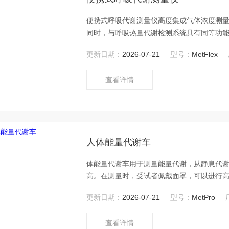
便携式呼吸代谢测量仪高度集成气体浓度测
同时，与呼吸热量代谢检测系统具有同等功
率、静息代谢率、预测代谢率、呼吸频率、耗氧量、
更新日期：
2026-07-21
型号：
MetFlex
试者用背带将携带便携式呼吸代谢测量仪背
情况。
查看详情
人体能量代谢车
体能量代谢车用于测量能量代谢，从静息代谢率
高。在测量时，受试者佩戴面罩，可以进行
更新日期：
2026-07-21
型号：
MetPro
查看详情