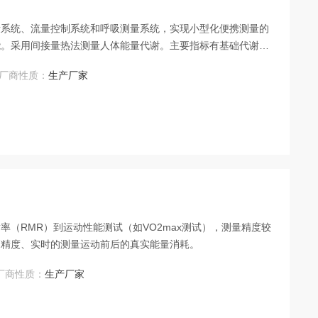
量系统、流量控制系统和呼吸测量系统，实现小型化便携测量的
能。采用间接量热法测量人体能量代谢。主要指标有基础代谢
CO₂产生量、三大营养物的消耗比例等。 在测量时，受
厂商性质：
生产厂家
在身上，佩戴面罩，可以测量人体在自由活动状态下的能量代谢
（RMR）到运动性能测试（如VO2max测试），测量精度较
高精度、实时的测量运动前后的真实能量消耗。
厂商性质：
生产厂家