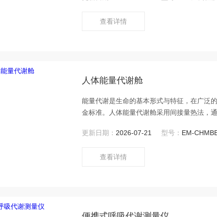
查看详情
人体能量代谢舱
能量代谢是生命的基本形式与特征，在广泛
金标准。人体能量代谢舱采用间接量热法，通
变和气体量变化，计算受试者O2的消耗量和
更新日期：
2026-07-21
型号：
EM-CHMB
三大供能营养物质(糖、脂肪、蛋白质)消耗速
查看详情
便携式呼吸代谢测量仪