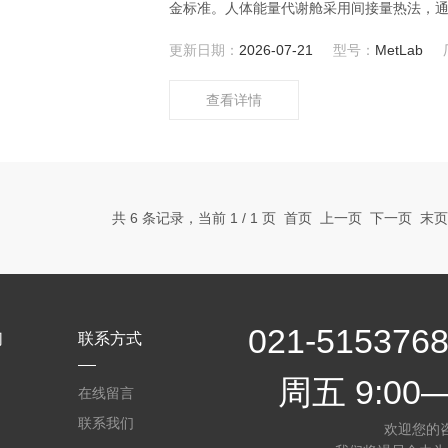
金标准。人体能量代谢舱采用间接量热法，
化，计算受试者氧气的消耗量和二氧化碳产
更新日期：
2026-07-21
型号：
MetLab
能营养物质(糖、脂肪、蛋白质)消耗速率。
查看详情
共 6 条记录，当前 1 / 1 页 首页 上一页 下一页 末
021-5153
们
联系方式
周五 9:00—
在线留言
联系我们
欢迎您的