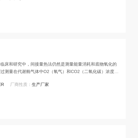
的临床和研究中，间接量热法仍然是测量能量消耗和底物氧化的
过测量在代谢舱气体中O2（氧气）和CO2（二氧化碳）浓度改
CO2产生量。系统可无扰、连续、实时计算人体能量代谢消耗及
ER
厂商性质：
生产厂家
率。