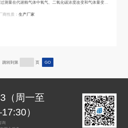
通过测量在代谢舱气体中氧气、二氧化碳浓度改变和气体量变
生量。系统可无扰、连续、实时计算人体能量代谢消耗及三大供
厂商性质：
生产厂家
页 跳转到第
页
7683（周一至
17:30）
咨询