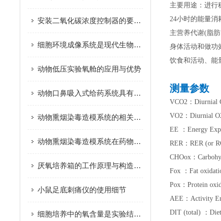
主要用途：进行
24小时的能量消
安装二氧化碳浓度控制器的要点有哪些
主营养代谢(脂肪
细胞环境成像系统是现代生物学研究中的重要工具
身体活动和做功
饮食和活动、能
动物低压实验氧舱的应用与优势
测量参数
动物口鼻吸入式给药系统具有以下几个优势
VCO2：Diurnial
VO2：Diurnial
动物熏烟染毒造模系统的相关知识介绍
EE ：Energy E
动物熏烟染毒造模系统在药物筛选中的作用
RER：RER (or
CHOox：Carbohydr
厌氧培养箱的工作原理与构造解析
Fox ：Fat oxi
Pox：Protein 
小鼠足底刺痛仪的使用细节
AEE：Activity 
DIT (total) ：
细胞培养中的氧含量是实验结果可重复性的关键因素之一