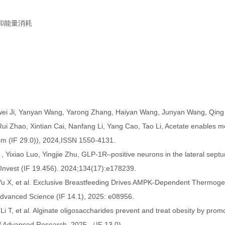
和能量消耗
iwei Ji, Yanyan Wang, Yarong Zhang, Haiyan Wang, Junyan Wang, Qing 
Rui Zhao, Xintian Cai, Nanfang Li, Yang Cao, Tao Li, Acetate enables me
ism (IF 29.0)), 2024,ISSN 1550-4131.
, Yixiao Luo, Yingjie Zhu, GLP-1R–positive neurons in the lateral septum
n Invest (IF 19.456). 2024;134(17):e178239.
 Yu X, et al. Exclusive Breastfeeding Drives AMPK‐Dependent Thermo
 Advanced Science (IF 14.1), 2025: e08956.
, Li T, et al. Alginate oligosaccharides prevent and treat obesity by pro
 of Advanced Research, 2025.（IF 13.0)