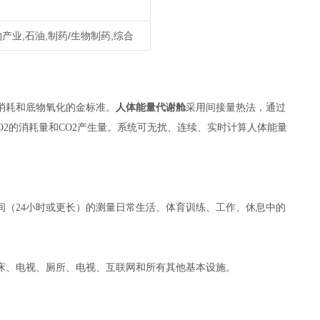
物产业,石油,制药/生物制药,综合
消耗和底物氧化的金标准。
人体能量代谢舱
采用间接量热法，通过
O2的消耗量和CO2产生量。系统可无扰、连续、实时计算人体能量
间（24小时或更长）的测量日常生活、体育训练、工作、休息中的
床、电视、厕所、电视、互联网和所有其他基本设施。