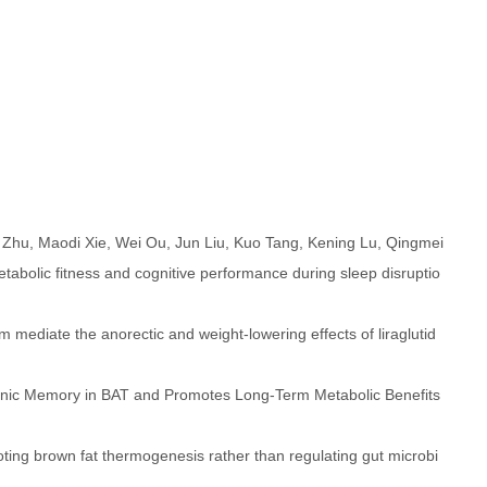
Zhu, Maodi Xie, Wei Ou, Jun Liu, Kuo Tang, Kening Lu, Qingmei
tabolic fitness and cognitive performance during sleep disruptio
 mediate the anorectic and weight-lowering effects of liraglutid
genic Memory in BAT and Promotes Long‐Term Metabolic Benefits
moting brown fat thermogenesis rather than regulating gut microbi