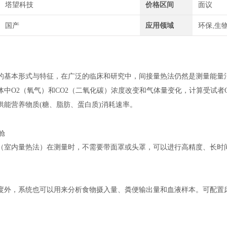
塔望科技
价格区间
面议
国产
应用领域
环保,生
的基本形式与特征，在广泛的临床和研究中，间接量热法仍然是测量能量
体中O2（氧气）和CO2（二氧化碳）浓度改变和气体量变化，计算受试者
供能营养物质(糖、脂肪、蛋白质)消耗速率。
（室内量热法）在测量时，不需要带面罩或头罩，可以进行高精度、长时
度外，系统也可以用来分析食物摄入量、粪便输出量和血液样本。可配置