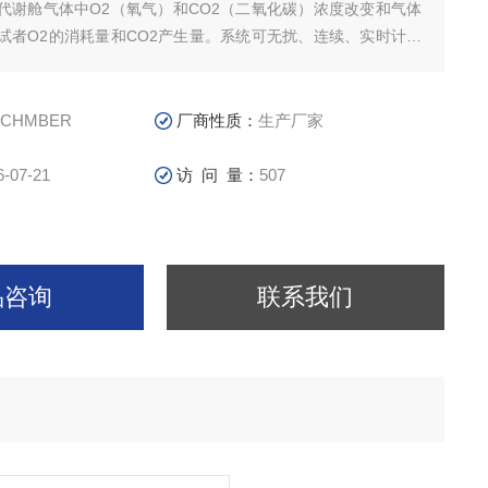
代谢舱气体中O2（氧气）和CO2（二氧化碳）浓度改变和气体
试者O2的消耗量和CO2产生量。系统可无扰、连续、实时计算
耗及三大供能营养物质(糖、脂肪、蛋白质)消耗速率。
-CHMBER
厂商性质：
生产厂家
6-07-21
访 问 量：
507
品咨询
联系我们