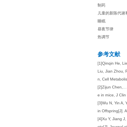
制药
儿童的新陈代谢
睡眠
昼夜节律
热调节
参考文献
[1]Qinqin He, L
Liu, Jian Zhou, 
n, Cell Metabol
[2]Zijun Chen,… 
e in mice, J Cli
[3]Wu N, Yin A,
in Offspring[J].
[4]Xu Y, Jiang J
ota[J]. Journal