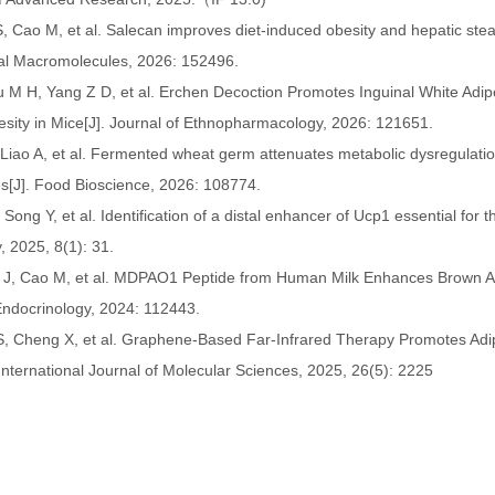
S, Cao M, et al. Salecan improves diet-induced obesity and hepatic steato
ical Macromolecules, 2026: 152496.
iu M H, Yang Z D, et al. Erchen Decoction Promotes Inguinal White Ad
sity in Mice[J]. Journal of Ethnopharmacology, 2026: 121651.
, Liao A, et al. Fermented wheat germ attenuates metabolic dysregulation
es[J]. Food Bioscience, 2026: 108774.
, Song Y, et al. Identification of a distal enhancer of Ucp1 essential f
, 2025, 8(1): 31.
 J, Cao M, et al. MDPAO1 Peptide from Human Milk Enhances Brown Ad
Endocrinology, 2024: 112443.
 S, Cheng X, et al. Graphene-Based Far-Infrared Therapy Promotes A
. International Journal of Molecular Sciences, 2025, 26(5): 2225