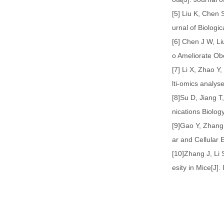
[5] Liu K, Chen 
urnal of Biolog
[6] Chen J W, L
o Ameliorate Obe
[7] Li X, Zhao Y
lti-omics analys
[8]Su D, Jiang T
nications Biology
[9]Gao Y, Zhang
ar and Cellular 
[10]Zhang J, Li
esity in Mice[J]