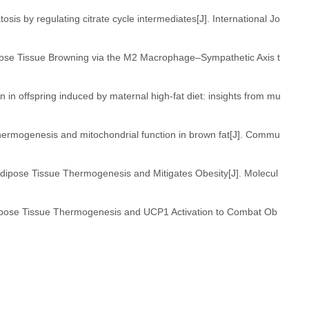
sis by regulating citrate cycle intermediates[J]. International Jo
ipose Tissue Browning via the M2 Macrophage–Sympathetic Axis t
 in offspring induced by maternal high-fat diet: insights from mu
or thermogenesis and mitochondrial function in brown fat[J]. Commu
ipose Tissue Thermogenesis and Mitigates Obesity[J]. Molecul
dipose Tissue Thermogenesis and UCP1 Activation to Combat Ob