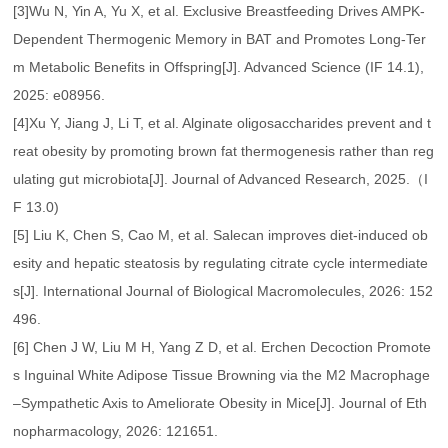
[3]Wu N, Yin A, Yu X, et al. Exclusive Breastfeeding Drives AMPK‐
Dependent Thermogenic Memory in BAT and Promotes Long‐Ter
m Metabolic Benefits in Offspring[J]. Advanced Science (IF 14.1),
2025: e08956.
[4]Xu Y, Jiang J, Li T, et al. Alginate oligosaccharides prevent and t
reat obesity by promoting brown fat thermogenesis rather than reg
ulating gut microbiota[J]. Journal of Advanced Research, 2025.（I
F 13.0)
[5] Liu K, Chen S, Cao M, et al. Salecan improves diet-induced ob
esity and hepatic steatosis by regulating citrate cycle intermediate
s[J]. International Journal of Biological Macromolecules, 2026: 152
496.
[6] Chen J W, Liu M H, Yang Z D, et al. Erchen Decoction Promote
s Inguinal White Adipose Tissue Browning via the M2 Macrophage
–Sympathetic Axis to Ameliorate Obesity in Mice[J]. Journal of Eth
nopharmacology, 2026: 121651.