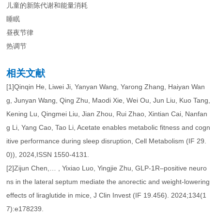
儿童的新陈代谢和能量消耗
睡眠
昼夜节律
热调节
相关文献
[1]Qinqin He, Liwei Ji, Yanyan Wang, Yarong Zhang, Haiyan Wan
g, Junyan Wang, Qing Zhu, Maodi Xie, Wei Ou, Jun Liu, Kuo Tang,
Kening Lu, Qingmei Liu, Jian Zhou, Rui Zhao, Xintian Cai, Nanfan
g Li, Yang Cao, Tao Li, Acetate enables metabolic fitness and cogn
itive performance during sleep disruption, Cell Metabolism (IF 29.
0)), 2024,ISSN 1550-4131.
[2]Zijun Chen,… , Yixiao Luo, Yingjie Zhu, GLP-1R–positive neuro
ns in the lateral septum mediate the anorectic and weight-lowering
effects of liraglutide in mice, J Clin Invest (IF 19.456). 2024;134(1
7):e178239.