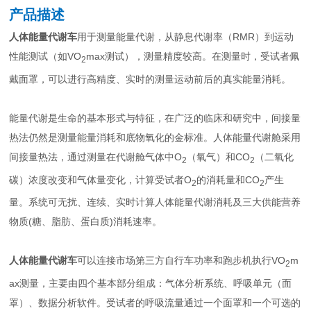
产品描述
人体能量代谢车
用于测量能量代谢，从静息代谢率（RMR）到运动
性能测试（如VO
max测试），测量精度较高。在测量时，受试者佩
2
戴面罩，可以进行高精度、实时的测量运动前后的真实能量消耗。
能量代谢是生命的基本形式与特征，在广泛的临床和研究中，间接量
热法仍然是测量能量消耗和底物氧化的金标准。人体能量代谢舱采用
间接量热法，通过测量在代谢舱气体中O
（氧气）和CO
（二氧化
2
2
碳）浓度改变和气体量变化，计算受试者O
的消耗量和CO
产生
2
2
量。系统可无扰、连续、实时计算人体能量代谢消耗及三大供能营养
物质(糖、脂肪、蛋白质)消耗速率。
人体能量代谢车
可以连接市场第三方自行车功率和跑步机执行VO
m
2
ax测量，主要由四个基本部分组成：气体分析系统、呼吸单元（面
罩）、数据分析软件。受试者的呼吸流量通过一个面罩和一个可选的