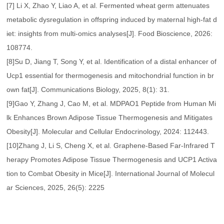
[7] Li X, Zhao Y, Liao A, et al. Fermented wheat germ attenuates
metabolic dysregulation in offspring induced by maternal high-fat d
iet: insights from multi-omics analyses[J]. Food Bioscience, 2026:
108774.
[8]Su D, Jiang T, Song Y, et al. Identification of a distal enhancer of
Ucp1 essential for thermogenesis and mitochondrial function in br
own fat[J]. Communications Biology, 2025, 8(1): 31.
[9]Gao Y, Zhang J, Cao M, et al. MDPAO1 Peptide from Human Mi
lk Enhances Brown Adipose Tissue Thermogenesis and Mitigates
Obesity[J]. Molecular and Cellular Endocrinology, 2024: 112443.
[10]Zhang J, Li S, Cheng X, et al. Graphene-Based Far-Infrared T
herapy Promotes Adipose Tissue Thermogenesis and UCP1 Activa
tion to Combat Obesity in Mice[J]. International Journal of Molecul
ar Sciences, 2025, 26(5): 2225