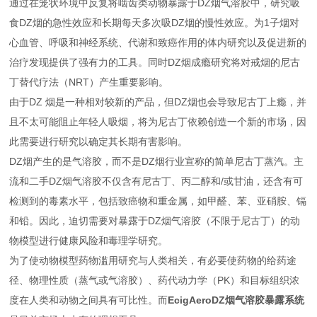
通过在笼状环境中反复将啮齿类动物暴露于DZ烟气溶胶中，研究吸
食DZ烟的急性效应和长期每天多次吸DZ烟的慢性效应。为1子烟对
心血管、呼吸和神经系统、代谢和致癌作用的体内研究以及促进新的
治疗发现提供了强有力的工具。同时DZ烟成瘾研究将对戒烟的尼古
丁替代疗法（NRT）产生重要影响。
由于DZ 烟是一种相对较新的产品，但DZ烟也会导致尼古丁上瘾，并
且不太可能阻止年轻人吸烟，将为尼古丁依赖创造一个新的市场，因
此需要进行研究以确定其长期有害影响。
DZ烟产生的是气溶胶，而不是DZ烟行业宣称的简单尼古丁蒸汽。主
流和二手DZ烟气溶胶不仅含有尼古丁、丙二醇和/或甘油，还含有可
检测到的毒素水平，包括致癌物和重金属，如甲醛、苯、亚硝胺、镉
和铅。因此，迫切需要对暴露于DZ烟气溶胶（不限于尼古丁）的动
物模型进行健康风险和毒理学研究。
为了使动物模型药物滥用研究与人类相关，有必要使药物的给药途
径、物理性质（蒸气或气溶胶）、药代动力学（PK）和目标组织浓
度在人类和动物之间具有可比性。而
EcigAeroDZ
烟气溶胶暴露系统