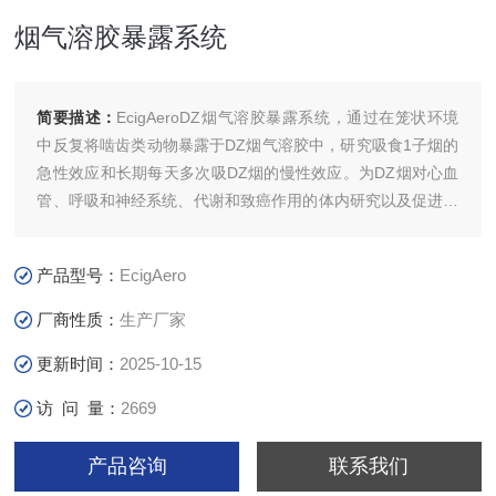
烟气溶胶暴露系统
简要描述：
EcigAeroDZ烟气溶胶暴露系统，通过在笼状环境
中反复将啮齿类动物暴露于DZ烟气溶胶中，研究吸食1子烟的
急性效应和长期每天多次吸DZ烟的慢性效应。为DZ烟对心血
管、呼吸和神经系统、代谢和致癌作用的体内研究以及促进新
的治疗发现提供了强有力的工具。同时DZ烟成瘾研究将对戒
烟的尼古丁替代疗法（NRT）产生重要影响。
产品型号：
EcigAero
厂商性质：
生产厂家
更新时间：
2025-10-15
访 问 量：
2669
产品咨询
联系我们