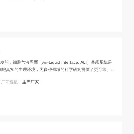
准
液界面（Air-Liquid Interface, ALI）暴露系统是
细胞真实的生理环境，为多种领域的科学研究提供了更可靠、更
 细胞气液界面暴露系统的关键优势在于其“生理相关性”。
厂商性质：
生产厂家