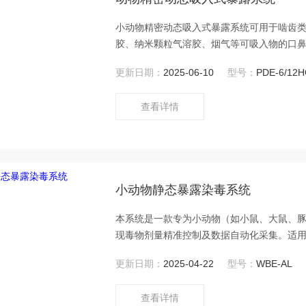
小动物精密动态吸入式暴露系统可用于啮齿类动
胶、纳米颗粒气溶胶、烟气等可吸入物的口
更新日期：
2025-06-10
型号：
PDE-6/12
查看详情
小动物静态暴露染毒系统
本系统是一款专为小动物（如小鼠、大鼠、
现毒物剂量精准控制及数据自动化采集。适
筛选等场景，用于模拟生物气溶胶或有毒气体
更新日期：
2025-04-22
型号：
WBE-AL
OECD（如吸入毒性测试TG412、413）标
查看详情