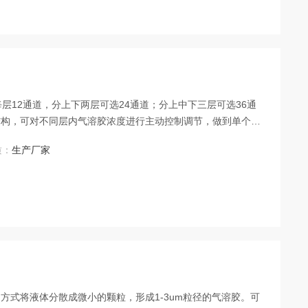
层12通道，分上下两层可选24通道；分上中下三层可选36通
结构，可对不同层内气溶胶浓度进行主动控制调节，做到单个气
度剂量，保证了不同实验组的气溶胶来源的一致性，节省了样品
质：
生产厂家
方式将液体分散成微小的颗粒，形成1-3um粒径的气溶胶。可