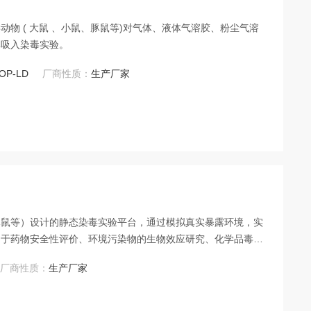
物 ( 大鼠 、小鼠、豚鼠等)对气体、液体气溶胶、粉尘气溶
鼻吸入染毒实验。
HOP-LD
厂商性质：
生产厂家
豚鼠等）设计的静态染毒实验平台，通过模拟真实暴露环境，实
用于药物安全性评价、环境污染物的生物效应研究、化学品毒性
环境下的暴露实验，满足GLP（良好实验室规范）及
厂商性质：
生产厂家
准要求。