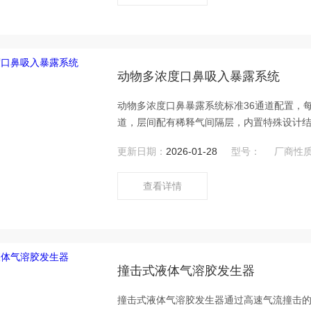
动物多浓度口鼻吸入暴露系统
动物多浓度口鼻暴露系统标准36通道配置，每
道，层间配有稀释气间隔层，内置特殊设计
溶胶源一次气溶胶发生，可同时产生多个浓
更新日期：
2026-01-28
型号：
厂商性
的使用量，大大提高实验效率。
查看详情
撞击式液体气溶胶发生器
撞击式液体气溶胶发生器通过高速气流撞击的