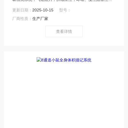
疾病，COPD ASDR 气道高反应，全身体积描记系统，气
更新日期：
2025-10-15
型号：
道炎症，急性肺损伤，DSI EMMS EMKA 呼吸频率，潮气
厂商性质：
生产厂家
量，Z大吸气流量， Z大呼气流量，分钟通气量，动物肺功
能检测等研究实验。
查看详情