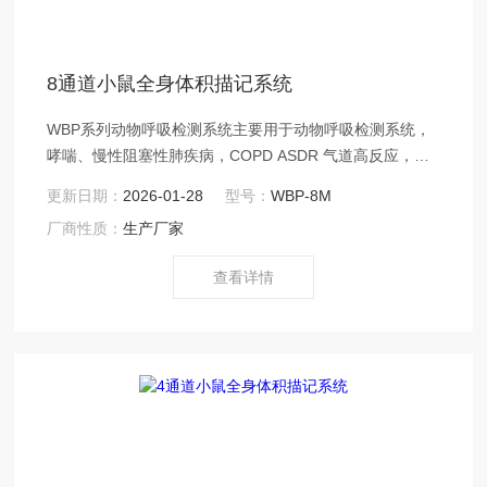
8通道小鼠全身体积描记系统
WBP系列动物呼吸检测系统主要用于动物呼吸检测系统，
哮喘、慢性阻塞性肺疾病，COPD ASDR 气道高反应，全
身体积描记系统，气道炎症，急性肺损伤，DSI EMMS
更新日期：
2026-01-28
型号：
WBP-8M
EMKA，呼吸频率，潮气量，Z大吸气流量， Z大呼气流
厂商性质：
生产厂家
量，分钟通气量，动物肺功能检测等研究实验。
查看详情