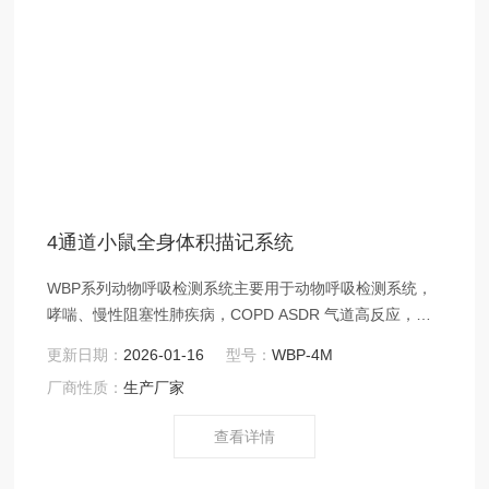
4通道小鼠全身体积描记系统
WBP系列动物呼吸检测系统主要用于动物呼吸检测系统，
哮喘、慢性阻塞性肺疾病，COPD ASDR 气道高反应，全
身体积描记系统，气道炎症，急性肺损伤，DSI EMMS
更新日期：
2026-01-16
型号：
WBP-4M
EMKA，呼吸频率，潮气量，Z大吸气流量， Z大呼气流
厂商性质：
生产厂家
量，分钟通气量，动物肺功能检测等研究实验。
查看详情