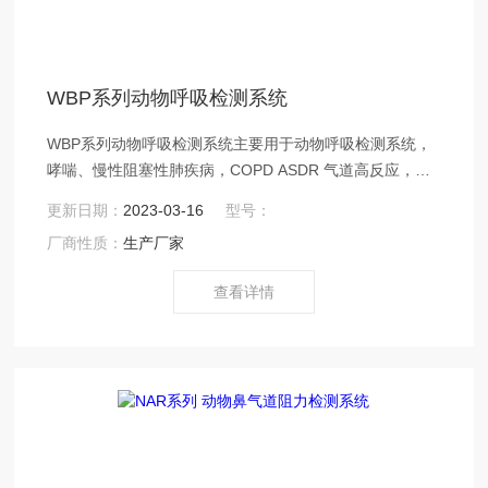
WBP系列动物呼吸检测系统
WBP系列动物呼吸检测系统主要用于动物呼吸检测系统，
哮喘、慢性阻塞性肺疾病，COPD ASDR 气道高反应，全
身体积描记系统，气道炎症，急性肺损伤，DSI EMMS
更新日期：
2023-03-16
型号：
EMKA，呼吸频率，潮气量，Z大吸气流量， Z大呼气流
厂商性质：
生产厂家
量，分钟通气量，动物肺功能检测等研究实验。
查看详情