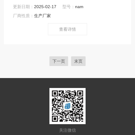
头舱和体舱内，可分别测量鼻流量和胸流量。通过分析鼻
更新日期：
2025-02-17
型号：
nam
流量相对胸流量的延迟，可获得特定的气道阻力(specific
厂商性质：
生产厂家
airway resistance, sRaw)和特定气道传导率(specific
airway conductance, sGaw)。
查看详情
下一页
末页
关注微信