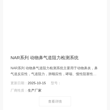
NAR系列 动物鼻气道阻力检测系统
NAR系列 动物鼻气道阻力检测系统主要用于动物鼻炎，鼻
气道反应性，气道阻力，肺顺应性，哮喘、慢性阻塞性肺
疾病，COPD ASDR 气道高反应，全身体积描记系统，鼻
更新日期：
2025-10-15
型号：
气道阻力，DSI EMMS EMKA 变应性鼻炎，allergic rhinitis
厂商性质：
生产厂家
动物肺功能检测，过敏性鼻炎相关研究的实验。
查看详情