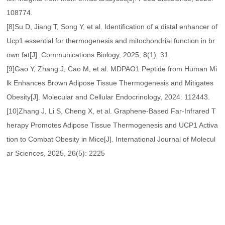
108774.
[8]Su D, Jiang T, Song Y, et al. Identification of a distal enhancer of
Ucp1 essential for thermogenesis and mitochondrial function in br
own fat[J]. Communications Biology, 2025, 8(1): 31.
[9]Gao Y, Zhang J, Cao M, et al. MDPAO1 Peptide from Human Mi
lk Enhances Brown Adipose Tissue Thermogenesis and Mitigates
Obesity[J]. Molecular and Cellular Endocrinology, 2024: 112443.
[10]Zhang J, Li S, Cheng X, et al. Graphene-Based Far-Infrared T
herapy Promotes Adipose Tissue Thermogenesis and UCP1 Activa
tion to Combat Obesity in Mice[J]. International Journal of Molecul
ar Sciences, 2025, 26(5): 2225