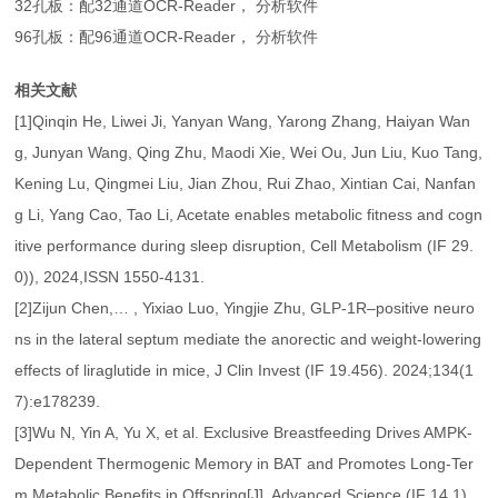
32孔板：配32通道OCR-Reader， 分析软件
96孔板：配96通道OCR-Reader， 分析软件
相关文献
[1]Qinqin He, Liwei Ji, Yanyan Wang, Yarong Zhang, Haiyan Wan
g, Junyan Wang, Qing Zhu, Maodi Xie, Wei Ou, Jun Liu, Kuo Tang,
Kening Lu, Qingmei Liu, Jian Zhou, Rui Zhao, Xintian Cai, Nanfan
g Li, Yang Cao, Tao Li, Acetate enables metabolic fitness and cogn
itive performance during sleep disruption, Cell Metabolism (IF 29.
0)), 2024,ISSN 1550-4131.
[2]Zijun Chen,… , Yixiao Luo, Yingjie Zhu, GLP-1R–positive neuro
ns in the lateral septum mediate the anorectic and weight-lowering
effects of liraglutide in mice, J Clin Invest (IF 19.456). 2024;134(1
7):e178239.
[3]Wu N, Yin A, Yu X, et al. Exclusive Breastfeeding Drives AMPK‐
Dependent Thermogenic Memory in BAT and Promotes Long‐Ter
m Metabolic Benefits in Offspring[J]. Advanced Science (IF 14.1),