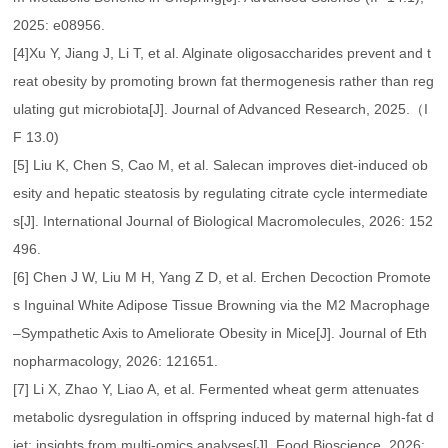
2025: e08956.
[4]Xu Y, Jiang J, Li T, et al. Alginate oligosaccharides prevent and t
reat obesity by promoting brown fat thermogenesis rather than reg
ulating gut microbiota[J]. Journal of Advanced Research, 2025.（I
F 13.0)
[5] Liu K, Chen S, Cao M, et al. Salecan improves diet-induced ob
esity and hepatic steatosis by regulating citrate cycle intermediate
s[J]. International Journal of Biological Macromolecules, 2026: 152
496.
[6] Chen J W, Liu M H, Yang Z D, et al. Erchen Decoction Promote
s Inguinal White Adipose Tissue Browning via the M2 Macrophage
–Sympathetic Axis to Ameliorate Obesity in Mice[J]. Journal of Eth
nopharmacology, 2026: 121651.
[7] Li X, Zhao Y, Liao A, et al. Fermented wheat germ attenuates
metabolic dysregulation in offspring induced by maternal high-fat d
iet: insights from multi-omics analyses[J]. Food Bioscience, 2026: