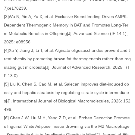
7):e178239.
[3]Wu N, Yin A, Yu X, et al. Exclusive Breastfeeding Drives AMPK‐
Dependent Thermogenic Memory in BAT and Promotes Long‐Ter
m Metabolic Benefits in Offspring[J]. Advanced Science (IF 14.1),
2025: e08956.
[4]Xu Y, Jiang J, Li T, et al. Alginate oligosaccharides prevent and t
reat obesity by promoting brown fat thermogenesis rather than reg
ulating gut microbiota[J]. Journal of Advanced Research, 2025.（I
F 13.0)
[5] Liu K, Chen S, Cao M, et al. Salecan improves diet-induced ob
esity and hepatic steatosis by regulating citrate cycle intermediate
s[J]. International Journal of Biological Macromolecules, 2026: 152
496.
[6] Chen J W, Liu M H, Yang Z D, et al. Erchen Decoction Promote
s Inguinal White Adipose Tissue Browning via the M2 Macrophage
–Sympathetic Axis to Ameliorate Obesity in Mice[J]. Journal of Eth