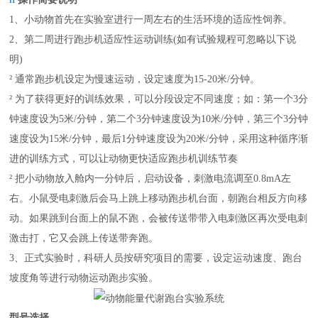
1
、小动物首先在实验室进行一周左右的生活环境的适应性饲养。
2
、第二周进行跑步机适应性运动训练
(
如有试验规程可忽略以下说
明
)
²
通常跑步机设定为慢速运动
，
设定速度为
15-20
米
/
分钟。
²
为了获得更好的训练效果，可以分段设定不同速度；如：第一个
3
分
钟速度设为
5
米
/
分钟，第二个
3
分钟速度设为
10
米
/
分钟，第三个
3
分钟
速度设为
15
米
/
分钟，最后
1
分钟速度设为
20
米
/
分钟，采用这种循序渐
进的训练方式，可以让动物更快适应跑步机训练节奏
²
把小动物放入舱内一分钟后
，
启动设备
，
刺激电流调至
0.8mA
左
右。小鼠受电刺激后会马上跳上移动跑步机台面
，
朝跑台相反方向移
动。如果跳到台面上的鼠不跑
，
会被传送带带入电刺激区再次受电刺
激击打
，
它又会跳上传送带奔跑。
3、
正式实验时
，
科研人员按研究项目的需要
，
设定运动速度、跑台
坡度角等进行动物运动跑步实验。
型号选择