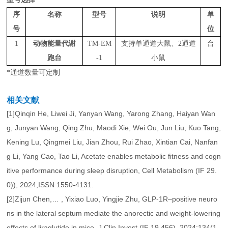
序
名称
型号
说明
单
号
位
1
动物能量代谢
TM-EM
支持单通道大鼠、
2
通道
台
跑台
-1
小鼠
*
通道数量可定制
相关文献
[1]Qinqin He, Liwei Ji, Yanyan Wang, Yarong Zhang, Haiyan Wan
g, Junyan Wang, Qing Zhu, Maodi Xie, Wei Ou, Jun Liu, Kuo Tang,
Kening Lu, Qingmei Liu, Jian Zhou, Rui Zhao, Xintian Cai, Nanfan
g Li, Yang Cao, Tao Li, Acetate enables metabolic fitness and cogn
itive performance during sleep disruption, Cell Metabolism (IF 29.
0)), 2024,ISSN 1550-4131.
[2]Zijun Chen,… , Yixiao Luo, Yingjie Zhu, GLP-1R–positive neuro
ns in the lateral septum mediate the anorectic and weight-lowering
effects of liraglutide in mice, J Clin Invest (IF 19.456). 2024;134(1