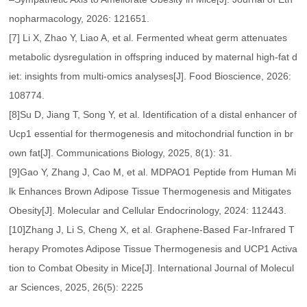
nopharmacology, 2026: 121651.
[7] Li X, Zhao Y, Liao A, et al. Fermented wheat germ attenuates
metabolic dysregulation in offspring induced by maternal high-fat d
iet: insights from multi-omics analyses[J]. Food Bioscience, 2026:
108774.
[8]Su D, Jiang T, Song Y, et al. Identification of a distal enhancer of
Ucp1 essential for thermogenesis and mitochondrial function in br
own fat[J]. Communications Biology, 2025, 8(1): 31.
[9]Gao Y, Zhang J, Cao M, et al. MDPAO1 Peptide from Human Mi
lk Enhances Brown Adipose Tissue Thermogenesis and Mitigates
Obesity[J]. Molecular and Cellular Endocrinology, 2024: 112443.
[10]Zhang J, Li S, Cheng X, et al. Graphene-Based Far-Infrared T
herapy Promotes Adipose Tissue Thermogenesis and UCP1 Activa
tion to Combat Obesity in Mice[J]. International Journal of Molecul
ar Sciences, 2025, 26(5): 2225