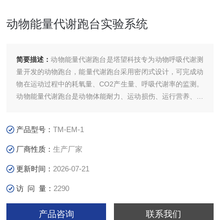
动物能量代谢跑台实验系统
简要描述：
动物能量代谢跑台是塔望科技专为动物呼吸代谢测
量开发的动物跑台，能量代谢跑台采用密闭式设计，可完成动
物在运动过程中的耗氧量、CO2产生量、呼吸代谢率的监测。
动物能量代谢跑台是动物体能耐力、运动损伤、运行营养、药
物、运动生理和病理等研究的必要实验设备。动物能量代谢跑
台由7寸触摸屏控制，可选择训练模式和实验模式，可以调节
产品型号：
TM-EM-1
电刺激的电流大小，可以对通道进行屏蔽。系统根据掉落次数
和电击时间自动判定动物力竭状态
厂商性质：
生产厂家
更新时间：
2026-07-21
访 问 量：
2290
产品咨询
联系我们