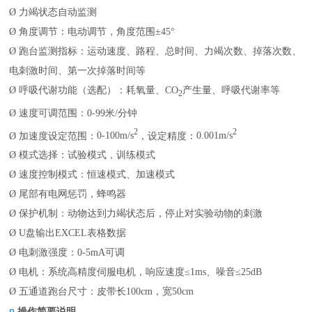
Ø
力竭状态自动监测
Ø
角度调节：电动调节，角度范围
±
45
°
Ø
跑台监测指标：运动速度、路程、总时间、力竭次数、掉落次数、
电刺激时间、第一次掉落时间等
Ø
呼吸代谢功能（选配）：耗氧量、
CO
产生量、呼吸代谢率等
2
Ø
速度可调范围：
0-99
米
/
分钟
2
2
Ø
加速度设定范围：
0-100m/s
，设定精度：
0.001m/s
Ø
模式选择：试验模式，训练模式
Ø
速度控制模式：恒速模式、加速模式
Ø
尾部有电网惩罚，蜂鸣器
Ø
保护机制：
动物达到力竭状态后，
停止对实验动物的刺激
Ø
U
盘输出
EXCEL
表格数据
Ø
电刺激强度：
0-5mA
可调
Ø
电机：系统
高精度
伺服电机，响应速度
≤
1ms
、噪音
≤
25
dB
Ø
五通道跑台尺寸
：皮带长
100cm
，宽
50cm
n
操作简要说明